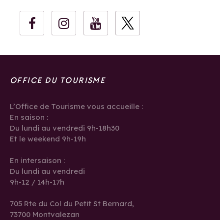
OFFICE DU TOURISME
L’Office de Tourisme vous accueille :
En saison :
Du lundi au vendredi 9h-18h30
Et le weekend 9h-19h
En intersaison :
Du lundi au vendredi
9h-12 / 14h-17h
705 Rte du Col du Petit St Bernard,
73700 Montvalezan