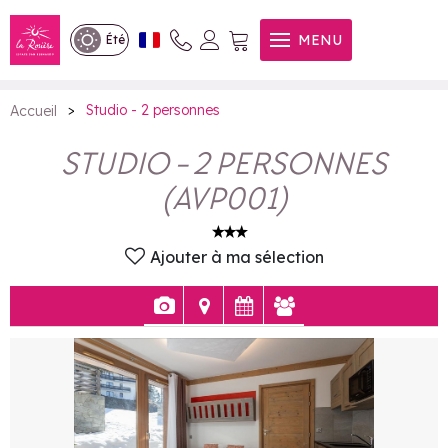
Studio - 2 personnes
MENU
Été
>
Studio - 2 personnes
Accueil
STUDIO - 2 PERSONNES
(
AVP001
)
Ajouter à ma sélection