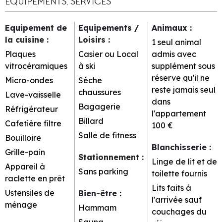
EQUIPEMENTS, SERVICES
Equipement de
Equipements /
Animaux
:
la cuisine
:
Loisirs
:
1 seul animal
Plaques
Casier ou Local
admis avec
vitrocéramiques
à ski
supplément sous
réserve qu'il ne
Micro-ondes
Sèche
reste jamais seul
chaussures
Lave-vaisselle
dans
Bagagerie
Réfrigérateur
l'appartement
Billard
Cafetière filtre
100 €
Salle de fitness
Bouilloire
Blanchisserie
:
Grille-pain
Stationnement
:
Linge de lit et de
Appareil à
Sans parking
toilette fournis
raclette en prêt
Lits faits à
Ustensiles de
Bien-être
:
l'arrivée sauf
ménage
Hammam
couchages du
Sauna