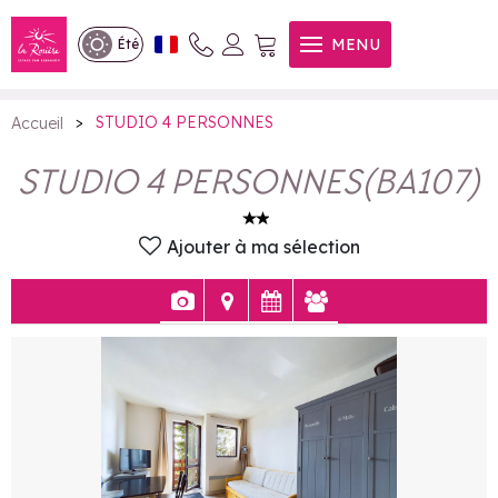
STUDIO 4 PERSONNES
MENU
Été
>
STUDIO 4 PERSONNES
Accueil
STUDIO 4 PERSONNES
(
BA107
)
Ajouter à ma sélection