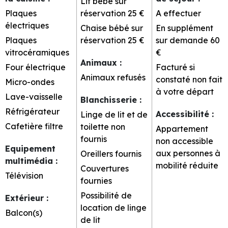
Lit bébé sur
Plaques
réservation
25 €
A effectuer
électriques
Chaise bébé sur
En supplément
Plaques
réservation
25 €
sur demande
60
vitrocéramiques
€
Animaux
:
Four électrique
Facturé si
Animaux refusés
constaté non fait
Micro-ondes
à votre départ
Lave-vaisselle
Blanchisserie
:
Réfrigérateur
Accessibilité
:
Linge de lit et de
Cafetière filtre
toilette non
Appartement
fournis
non accessible
Equipement
aux personnes à
Oreillers fournis
multimédia
:
mobilité réduite
Couvertures
Télévision
fournies
Possibilité de
Extérieur
:
location de linge
Balcon(s)
de lit