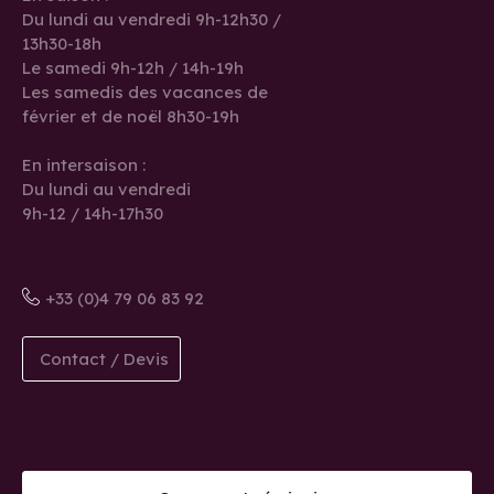
Du lundi au vendredi 9h-12h30 /
13h30-18h
Le samedi 9h-12h / 14h-19h
Les samedis des vacances de
février et de noël 8h30-19h
En intersaison :
Du lundi au vendredi
9h-12 / 14h-17h30
+33 (0)4 79 06 83 92
Contact / Devis