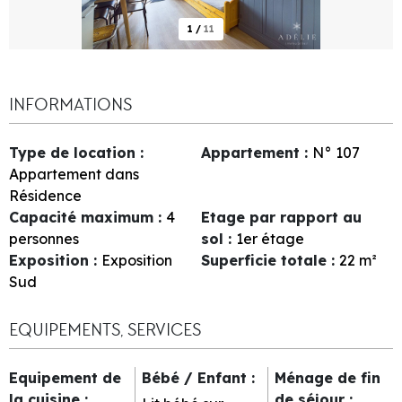
1
/
11
INFORMATIONS
Type de location
:
Appartement
:
N°
107
Appartement dans
Résidence
Capacité maximum
:
4
Etage par rapport au
personnes
sol
:
1er étage
Exposition
:
Exposition
Superficie totale
:
22
m²
Sud
EQUIPEMENTS, SERVICES
Equipement de
Bébé / Enfant
:
Ménage de fin
la cuisine
:
de séjour
: