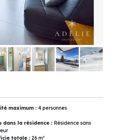
ité maximum
:
4 personnes
u dans la résidence
:
Résidence sans
eur
icie totale
:
26
m²