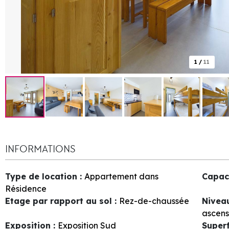
1
/
11
INFORMATIONS
Type de location
:
Appartement dans
Capac
Résidence
Etage par rapport au sol
:
Rez-de-chaussée
Nivea
ascens
Exposition
:
Exposition Sud
Superf