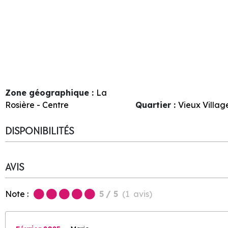
Zone géographique :
La
Rosière - Centre
Quartier :
Vieux Villag
DISPONIBILITÉS
AVIS
Note :
5
/ 5
(
1
avis
)