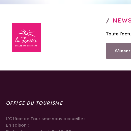
NEWS
Toute l’act
S’inscr
OFFICE DU TOURISME
L’Office de Tourisme vous accueille :
En saison :