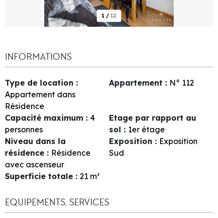
1
/
12
INFORMATIONS
Type de location
:
Appartement
:
N°
112
Appartement dans
Résidence
Capacité maximum
:
4
Etage par rapport au
personnes
sol
:
1er étage
Niveau dans la
Exposition
:
Exposition
résidence
:
Résidence
Sud
avec ascenseur
Superficie totale
:
21
m²
EQUIPEMENTS, SERVICES