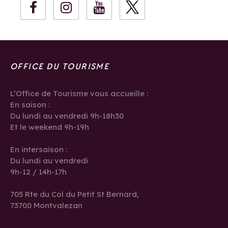
OFFICE DU TOURISME
L’Office de Tourisme vous accueille :
En saison :
Du lundi au vendredi 9h-18h30
Et le weekend 9h-19h
En intersaison :
Du lundi au vendredi
9h-12 / 14h-17h
705 Rte du Col du Petit St Bernard,
73700 Montvalezan