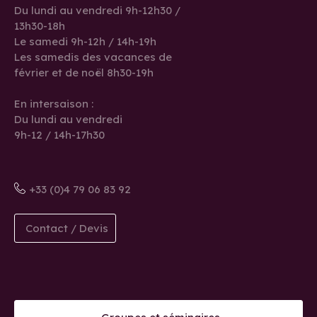
Du lundi au vendredi 9h-12h30 /
13h30-18h
Le samedi 9h-12h / 14h-19h
Les samedis des vacances de
février et de noël 8h30-19h
En intersaison :
Du lundi au vendredi
9h-12 / 14h-17h30
+33 (0)4 79 06 83 92
Contact / Devis