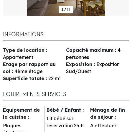
1
/
11
INFORMATIONS
Type de location
:
Capacité maximum
:
4
Appartement
personnes
Etage par rapport au
Exposition
:
Exposition
sol
:
4ème étage
Sud/Ouest
Superficie totale
:
22
m²
EQUIPEMENTS, SERVICES
Equipement de
Bébé / Enfant
:
Ménage de fin
la cuisine
:
de séjour
:
Lit bébé sur
Plaques
réservation
25 €
A effectuer