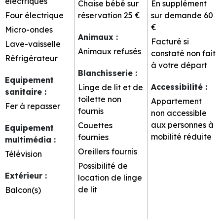
électriques
Chaise bébé sur
En supplément
Four électrique
réservation
25 €
sur demande
60
€
Micro-ondes
Animaux
:
Facturé si
Lave-vaisselle
Animaux refusés
constaté non fait
Réfrigérateur
à votre départ
Blanchisserie
:
Equipement
Accessibilité
:
Linge de lit et de
sanitaire
:
toilette non
Appartement
Fer à repasser
fournis
non accessible
aux personnes à
Couettes
Equipement
mobilité réduite
fournies
multimédia
:
Oreillers fournis
Télévision
Possibilité de
Extérieur
:
location de linge
de lit
Balcon(s)