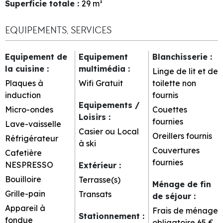
Superficie totale
:
29
m²
EQUIPEMENTS, SERVICES
Equipement de
Equipement
Blanchisserie
:
la cuisine
:
multimédia
:
Linge de lit et de
Plaques à
Wifi Gratuit
toilette non
induction
fournis
Equipements /
Micro-ondes
Couettes
Loisirs
:
fournies
Lave-vaisselle
Casier ou Local
Oreillers fournis
Réfrigérateur
à ski
Couvertures
Cafetière
fournies
NESPRESSO
Extérieur
:
Bouilloire
Terrasse(s)
Ménage de fin
Grille-pain
Transats
de séjour
:
Appareil à
Frais de ménage
Stationnement
:
fondue
obligatoire
65 €