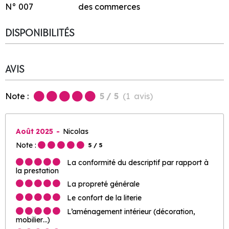
N°
007
des commerces
DISPONIBILITÉS
AVIS
Note :
5
/ 5
(
1
avis
)
Août 2025
Nicolas
Note :
5
/ 5
La conformité du descriptif par rapport à
la prestation
La propreté générale
Le confort de la literie
L’aménagement intérieur (décoration,
mobilier…)