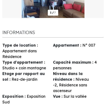
1
/
7
INFORMATIONS
Type de location
:
Appartement
:
N°
007
Appartement dans
Résidence
Type d'appartement
:
Capacité maximum
:
4
Studio + coin montagne
personnes
Etage par rapport au
Niveau dans la
sol
:
Rez-de-jardin
résidence
:
Niveau
-2
Résidence sans
ascenseur
Exposition
:
Exposition
Vue
:
Sur la vallée
Sud