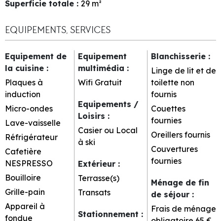
Superficie totale
:
29
m²
EQUIPEMENTS, SERVICES
Equipement de
Equipement
Blanchisserie
:
la cuisine
:
multimédia
:
Linge de lit et de
Plaques à
Wifi Gratuit
toilette non
induction
fournis
Equipements /
Micro-ondes
Couettes
Loisirs
:
fournies
Lave-vaisselle
Casier ou Local
Oreillers fournis
Réfrigérateur
à ski
Couvertures
Cafetière
fournies
NESPRESSO
Extérieur
:
Bouilloire
Terrasse(s)
Ménage de fin
Grille-pain
Transats
de séjour
:
Appareil à
Frais de ménage
Stationnement
:
fondue
obligatoire
65 €