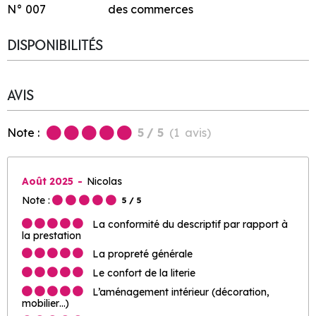
N°
007
des commerces
DISPONIBILITÉS
AVIS
Note :
5
/ 5
(
1
avis
)
Août 2025
Nicolas
Note :
5
/ 5
La conformité du descriptif par rapport à
la prestation
La propreté générale
Le confort de la literie
L’aménagement intérieur (décoration,
mobilier…)