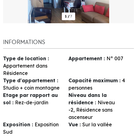
1
/
7
INFORMATIONS
Type de location
:
Appartement
:
N°
007
Appartement dans
Résidence
Type d'appartement
:
Capacité maximum
:
4
Studio + coin montagne
personnes
Etage par rapport au
Niveau dans la
sol
:
Rez-de-jardin
résidence
:
Niveau
-2
Résidence sans
ascenseur
Exposition
:
Exposition
Vue
:
Sur la vallée
Sud