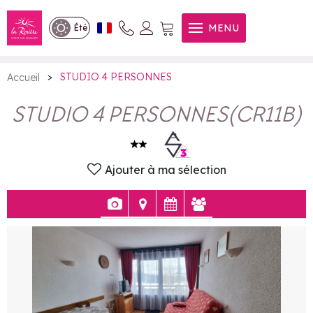
STUDIO 4 PERSONNES
MENU
Été
>
STUDIO 4 PERSONNES
Accueil
STUDIO 4 PERSONNES
(
CR11B
)
Ajouter à ma sélection