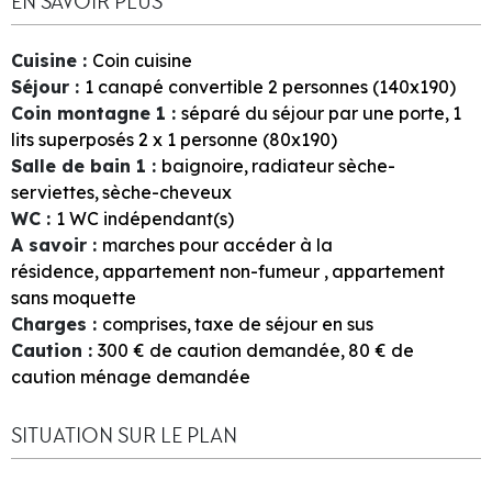
EN SAVOIR PLUS
Cuisine
:
Coin cuisine
Séjour
:
1
canapé convertible 2 personnes (140x190)
Coin montagne 1
:
séparé du séjour par une porte
1
lits superposés 2 x 1 personne (80x190)
Salle de bain 1
:
baignoire
radiateur sèche-
serviettes
sèche-cheveux
WC
:
1
WC indépendant(s)
A savoir
:
marches pour accéder à la
résidence
appartement non-fumeur
appartement
sans moquette
Charges
:
comprises
taxe de séjour en sus
Caution
:
300
€ de caution demandée
80
€ de
caution ménage demandée
SITUATION SUR LE PLAN