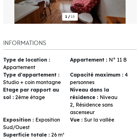
1
/
15
INFORMATIONS
Type de location
:
Appartement
:
N°
11 B
Appartement
Type d'appartement
:
Capacité maximum
:
4
Studio + coin montagne
personnes
Etage par rapport au
Niveau dans la
sol
:
2ème étage
résidence
:
Niveau
2
Résidence sans
ascenseur
Exposition
:
Exposition
Vue
:
Sur la vallée
Sud/Ouest
Superficie totale
:
26
m²