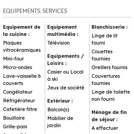
EQUIPEMENTS, SERVICES
Equipement de
Equipement
Blanchisserie
:
la cuisine
:
multimédia
:
Linge de lit
Plaques
Télévision
fourni
vitrocéramiques
Couettes
Equipements /
Mini-four
fournies
Loisirs
:
Micro-ondes
Oreillers fournis
Casier ou Local
Lave-vaisselle 6
Couvertures
à ski
couverts
fournies
Jeux de société
Congélateur
Linge de toilette
non fourni
Réfrigérateur
Extérieur
:
Cafetière filtre
Balcon(s)
Ménage de fin
Bouilloire
Mobilier de
de séjour
:
jardin
Grille-pain
A effectuer