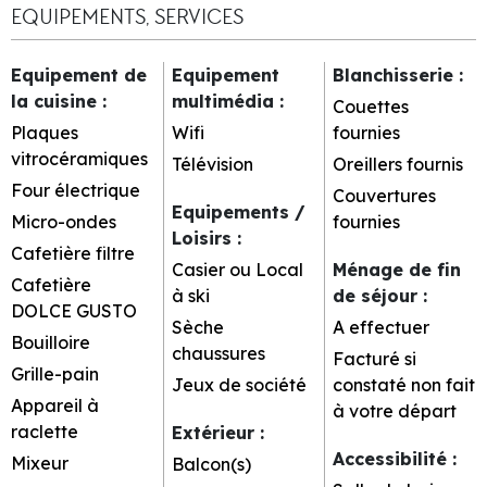
EQUIPEMENTS, SERVICES
Equipement de
Equipement
Blanchisserie
:
la cuisine
:
multimédia
:
Couettes
Plaques
Wifi
fournies
vitrocéramiques
Télévision
Oreillers fournis
Four électrique
Couvertures
Equipements /
Micro-ondes
fournies
Loisirs
:
Cafetière filtre
Casier ou Local
Ménage de fin
Cafetière
à ski
de séjour
:
DOLCE GUSTO
Sèche
A effectuer
Bouilloire
chaussures
Facturé si
Grille-pain
Jeux de société
constaté non fait
Appareil à
à votre départ
raclette
Extérieur
:
Accessibilité
:
Mixeur
Balcon(s)