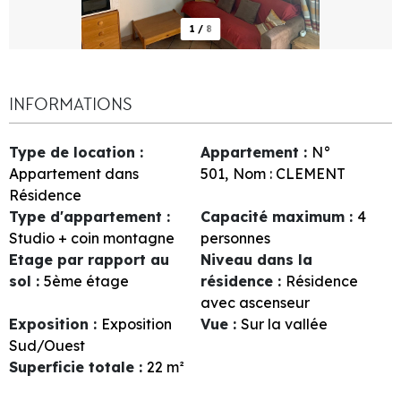
1
/
8
INFORMATIONS
Type de location
:
Appartement
:
N°
Appartement dans
501
Nom :
CLEMENT
Résidence
Type d'appartement
:
Capacité maximum
:
4
Studio + coin montagne
personnes
Etage par rapport au
Niveau dans la
sol
:
5ème étage
résidence
:
Résidence
avec ascenseur
Exposition
:
Exposition
Vue
:
Sur la vallée
Sud/Ouest
Superficie totale
:
22
m²