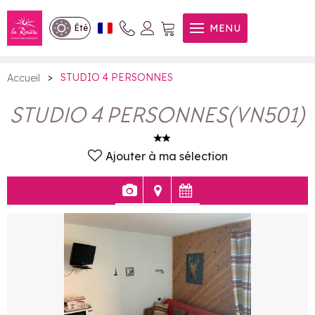
STUDIO 4 PERSONNES
MENU
Été
>
STUDIO 4 PERSONNES
Accueil
STUDIO 4 PERSONNES
(
VN501
)
Ajouter à ma sélection