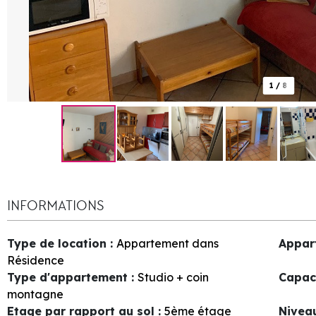
1
/
8
INFORMATIONS
Type de location
:
Appartement dans
Appar
Résidence
Type d'appartement
:
Studio + coin
Capac
montagne
Etage par rapport au sol
:
5ème étage
Nivea