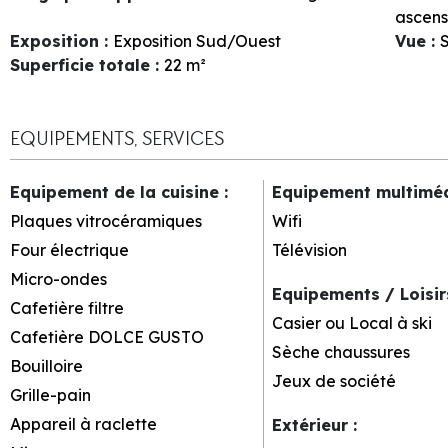
ascens
Exposition
:
Exposition Sud/Ouest
Vue
:
S
Superficie totale
:
22
m²
EQUIPEMENTS, SERVICES
Equipement de la cuisine
:
Equipement multimé
Plaques vitrocéramiques
Wifi
Four électrique
Télévision
Micro-ondes
Equipements / Loisi
Cafetière filtre
Casier ou Local à ski
Cafetière DOLCE GUSTO
Sèche chaussures
Bouilloire
Jeux de société
Grille-pain
Appareil à raclette
Extérieur
: