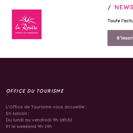
NEWS
Toute l’act
S’inscr
OFFICE DU TOURISME
L’Office de Tourisme vous accueille :
En saison :
Du lundi au vendredi 9h-18h30
Et le weekend 9h-19h