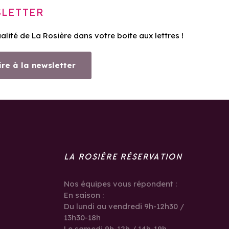
LETTER
ualité de La Rosière dans votre boite aux lettres !
ire à la newsletter
LA ROSIÈRE RÉSERVATION
Nos équipes vous répondent :
En saison :
Du lundi au vendredi 9h-12h30 /
13h30-18h
Le samedi 9h-12h / 14h-19h