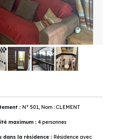
tement
:
N°
501
Nom :
CLEMENT
ité maximum
:
4 personnes
u dans la résidence
:
Résidence avec