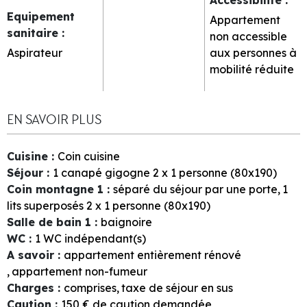
Equipement
Appartement
sanitaire
:
non accessible
Aspirateur
aux personnes à
mobilité réduite
EN SAVOIR PLUS
Cuisine
:
Coin cuisine
Séjour
:
1
canapé gigogne 2 x 1 personne (80x190)
Coin montagne 1
:
séparé du séjour par une porte
1
lits superposés 2 x 1 personne (80x190)
Salle de bain 1
:
baignoire
WC
:
1
WC indépendant(s)
A savoir
:
appartement entièrement rénové
appartement non-fumeur
Charges
:
comprises
taxe de séjour en sus
Caution
:
150
€ de caution demandée