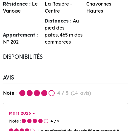
Résidence :
Le
La Rosière -
Chavonnes
Vanoise
Centre
Hautes
Distances :
Au
pied des
Appartement :
pistes
465
m des
N°
202
commerces
DISPONIBILITÉS
AVIS
Note :
4
/ 5
(
14
avis
)
Mars 2026
Note :
4
/ 5
La conformité du descriptif par rapport à