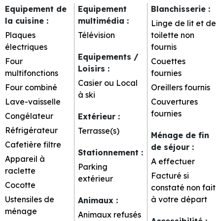
Equipement de
Equipement
Blanchisserie
:
la cuisine
:
multimédia
:
Linge de lit et de
Plaques
Télévision
toilette non
électriques
fournis
Equipements /
Four
Couettes
Loisirs
:
multifonctions
fournies
Casier ou Local
Four combiné
Oreillers fournis
à ski
Lave-vaisselle
Couvertures
fournies
Congélateur
Extérieur
:
Réfrigérateur
Terrasse(s)
Ménage de fin
Cafetière filtre
de séjour
:
Stationnement
:
Appareil à
A effectuer
Parking
raclette
Facturé si
extérieur
Cocotte
constaté non fait
Ustensiles de
à votre départ
Animaux
:
ménage
Animaux refusés
Accessibilité
: