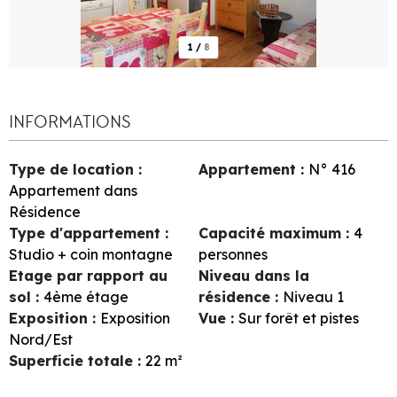
1
/
8
INFORMATIONS
Type de location
:
Appartement
:
N°
416
Appartement dans
Résidence
Type d'appartement
:
Capacité maximum
:
4
Studio + coin montagne
personnes
Etage par rapport au
Niveau dans la
sol
:
4ème étage
résidence
:
Niveau 1
Exposition
:
Exposition
Vue
:
Sur forêt et pistes
Nord/Est
Superficie totale
:
22
m²