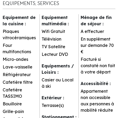
EQUIPEMENTS, SERVICES
Equipement de
Equipement
Ménage de fin
la cuisine
:
multimédia
:
de séjour
:
Plaques
Wifi Gratuit
A effectuer
vitrocéramiques
Télévision
En supplément
Four
sur demande
70
TV Satellite
multifonctions
€
Lecteur DVD
Micro-ondes
Facturé si
constaté non fait
Equipements /
Lave-vaisselle
à votre départ
Loisirs
:
Réfrigérateur
Casier ou Local
Cafetière filtre
Accessibilité
:
à ski
Cafetière
Appartement
TASSIMO
non accessible
Extérieur
:
Bouilloire
aux personnes à
Terrasse(s)
mobilité réduite
Grille-pain
Stationnement
: