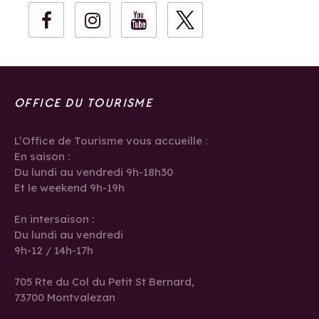
OFFICE DU TOURISME
L’Office de Tourisme vous accueille :
En saison :
Du lundi au vendredi 9h-18h30
Et le weekend 9h-19h
En intersaison :
Du lundi au vendredi
9h-12 / 14h-17h
705 Rte du Col du Petit St Bernard,
73700 Montvalezan