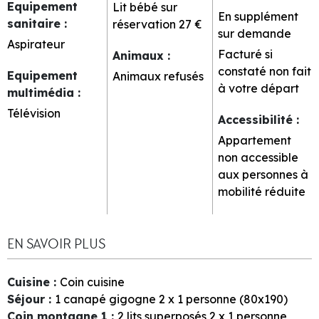
Equipement
Lit bébé sur
En supplément
sanitaire
:
réservation
27 €
sur demande
Aspirateur
Facturé si
Animaux
:
constaté non fait
Equipement
Animaux refusés
à votre départ
multimédia
:
Télévision
Accessibilité
:
Appartement
non accessible
aux personnes à
mobilité réduite
EN SAVOIR PLUS
Cuisine
:
Coin cuisine
Séjour
:
1
canapé gigogne 2 x 1 personne (80x190)
Coin montagne 1
:
2
lits superposés 2 x 1 personne