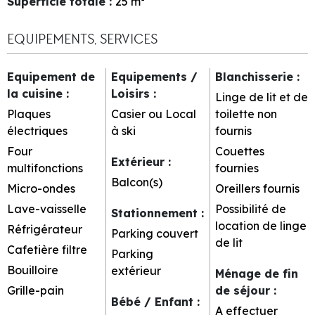
Superficie totale
:
25
m²
EQUIPEMENTS, SERVICES
Equipement de
Equipements /
Blanchisserie
:
la cuisine
:
Loisirs
:
Linge de lit et de
Plaques
Casier ou Local
toilette non
électriques
à ski
fournis
Four
Couettes
Extérieur
:
multifonctions
fournies
Balcon(s)
Micro-ondes
Oreillers fournis
Lave-vaisselle
Possibilité de
Stationnement
:
location de linge
Réfrigérateur
Parking couvert
de lit
Cafetière filtre
Parking
Bouilloire
extérieur
Ménage de fin
Grille-pain
de séjour
:
Bébé / Enfant
:
A effectuer