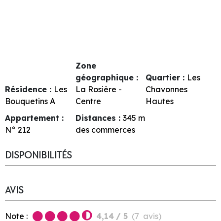
Zone
géographique :
Quartier :
Les
Résidence :
Les
La Rosière -
Chavonnes
Bouquetins A
Centre
Hautes
Appartement :
Distances :
345
m
N°
212
des commerces
DISPONIBILITÉS
AVIS
Note :
4,14
/ 5
(
7
avis
)