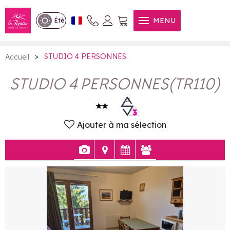
STUDIO 4 PERSONNES
MENU
Été
>
STUDIO 4 PERSONNES
Accueil
STUDIO 4 PERSONNES
(
TR110
)
Ajouter à ma sélection