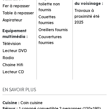
du voisinage
:
toilette non
Fer à repasser
fournis
Travaux à
Table à repasser
proximité été
Couettes
Aspirateur
2025
fournies
Oreillers fournis
Equipement
multimédia
:
Couvertures
fournies
Télévision
Lecteur DVD
Radio
Chaine Hifi
Lecteur CD
EN SAVOIR PLUS
Cuisine
:
Coin cuisine
Séjour
:
1
canapé convertible 2 personnes (120x190)