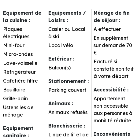
Equipement de
Equipements /
Ménage de fin
la cuisine
:
Loisirs
:
de séjour
:
Plaques
Casier ou Local
A effectuer
électriques
à ski
En supplément
Mini-four
Local vélo
sur demande
70
€
Micro-ondes
Extérieur
:
Facturé si
Lave-vaisselle
Balcon(s)
constaté non fait
Réfrigérateur
à votre départ
Cafetière filtre
Stationnement
:
Bouilloire
Accessibilité
:
Parking couvert
Grille-pain
Appartement
Animaux
:
non accessible
Ustensiles de
Animaux refusés
aux personnes à
ménage
mobilité réduite
Blanchisserie
:
Equipement
Inconvénients
Linge de lit et de
sanitaire
: