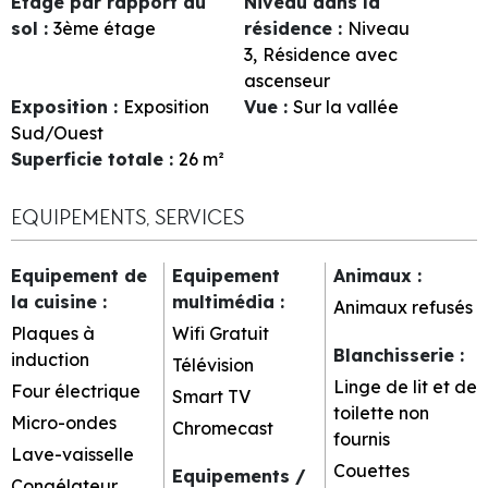
Etage par rapport au
Niveau dans la
sol
:
3ème étage
résidence
:
Niveau
3
Résidence avec
ascenseur
Exposition
:
Exposition
Vue
:
Sur la vallée
Sud/Ouest
Superficie totale
:
26
m²
EQUIPEMENTS, SERVICES
Equipement de
Equipement
Animaux
:
la cuisine
:
multimédia
:
Animaux refusés
Plaques à
Wifi Gratuit
Blanchisserie
:
induction
Télévision
Linge de lit et de
Four électrique
Smart TV
toilette non
Micro-ondes
Chromecast
fournis
Lave-vaisselle
Couettes
Equipements /
Congélateur