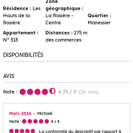
Zone
Résidence :
Les
géographique :
Hauts de la
La Rosière -
Quartier :
Rosière
Centre
Manessier
Appartement :
Distances :
275
m
N°
313
des commerces
DISPONIBILITÉS
AVIS
Note :
4,75
/ 5
(
16
avis
)
Mars 2026
Michael
Note :
5
/ 5
La conformité du descriptif par rapport à