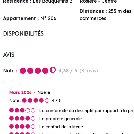
Résidence :
Les Bouquetins B
Rosière - Centre
Distances :
255
m des
Appartement :
N°
206
commerces
DISPONIBILITÉS
AVIS
Note :
4,38
/ 5
(
8
avis
)
Mars 2026
Noelle
Note :
4
/ 5
La conformité du descriptif par rapport à la pr
La propreté générale
Le confort de la literie