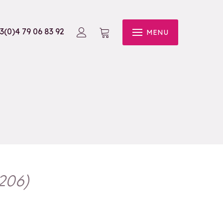
3(0)4 79 06 83 92
MENU
206
)