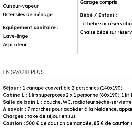
Garage
compris
Cuiseur-vapeur
Ustensiles de ménage
Bébé / Enfant
:
Lit bébé sur réservatio
Equipement sanitaire
:
Chaise bébé sur réserv
Lave-linge
Aspirateur
EN SAVOIR PLUS
Séjour
:
1
canapé convertible 2 personnes (140x190)
Cabine 1
:
1
lits superposés 2 x 1 personne (80x190)
1
lit
Salle de bain 1
:
douche
WC
radiateur sèche-serviette
A savoir
:
7
marches pour accéder à la résidence
appar
Charges
:
taxe de séjour en sus
Caution
:
500
€ de caution demandée
85
€ de cautio