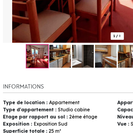
1
/
8
INFORMATIONS
Type de location
:
Appartement
Appar
Type d'appartement
:
Studio cabine
Capac
Etage par rapport au sol
:
2ème étage
Nivea
Exposition
:
Exposition Sud
Vue
:
S
Superficie totale
:
25
m²