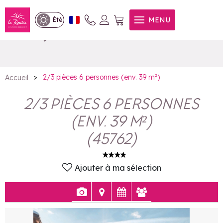
2/3 pièces 6 personnes (env.
MENU
Été
39 m²)
>
2/3 pièces 6 personnes (env. 39 m²)
Accueil
2/3 PIÈCES 6 PERSONNES
(ENV. 39 M²)
(
45762
)
Ajouter à ma sélection