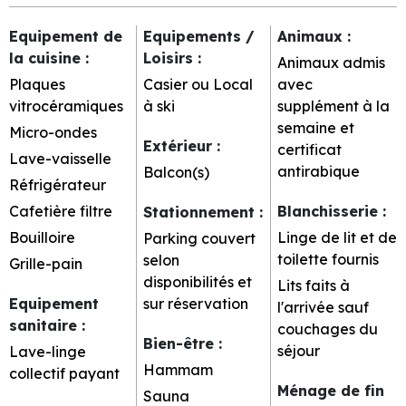
Equipement de
Equipements /
Animaux
:
la cuisine
:
Loisirs
:
Animaux admis
Plaques
Casier ou Local
avec
vitrocéramiques
à ski
supplément à la
semaine et
Micro-ondes
Extérieur
:
certificat
Lave-vaisselle
antirabique
Balcon(s)
Réfrigérateur
Cafetière filtre
Blanchisserie
:
Stationnement
:
Bouilloire
Linge de lit et de
Parking couvert
toilette fournis
selon
Grille-pain
disponibilités et
Lits faits à
Equipement
sur réservation
l'arrivée sauf
sanitaire
:
couchages du
Bien-être
:
séjour
Lave-linge
Hammam
collectif payant
Ménage de fin
Sauna