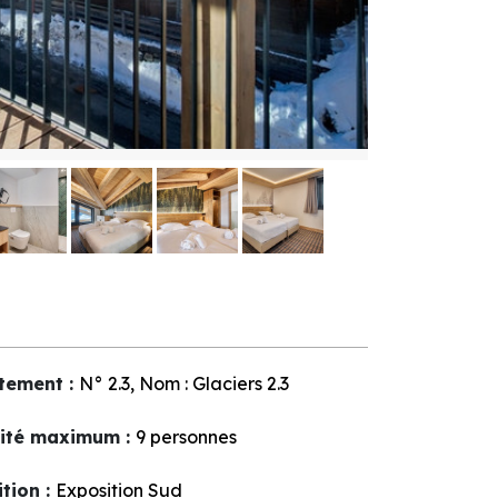
tement
:
N°
2.3
Nom :
Glaciers 2.3
ité maximum
:
9 personnes
ition
:
Exposition Sud