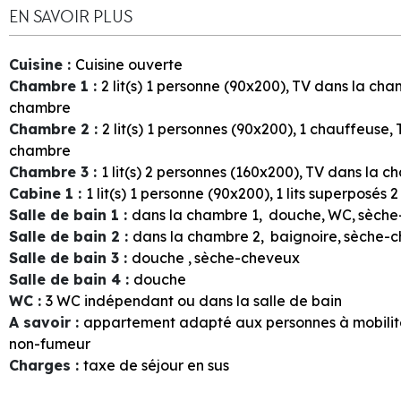
EN SAVOIR PLUS
Cuisine
:
Cuisine ouverte
Chambre 1
:
2
lit(s) 1 personne (90x200)
TV dans la cha
chambre
Chambre 2
:
2
lit(s) 1 personnes (90x200)
1
chauffeuse
chambre
Chambre 3
:
1
lit(s) 2 personnes (160x200)
TV dans la c
Cabine 1
:
1
lit(s) 1 personne (90x200)
1
lits superposés 
Salle de bain 1
:
dans la chambre
1
douche
WC
sèche
Salle de bain 2
:
dans la chambre
2
baignoire
sèche-c
Salle de bain 3
:
douche
sèche-cheveux
Salle de bain 4
:
douche
WC
:
3
WC indépendant ou dans la salle de bain
A savoir
:
appartement adapté aux personnes à mobilit
non-fumeur
Charges
:
taxe de séjour en sus