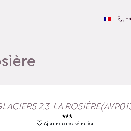
+3
osière
LACIERS 2.3, LA ROSIÈRE
(
AVP01
Ajouter à ma sélection