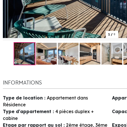
1
/
9
INFORMATIONS
Type de location
:
Appartement dans
Appar
Résidence
Type d'appartement
:
4 pièces duplex +
Capac
cabine
Etage par rapport au sol
:
2ème étage
3ème
Expos