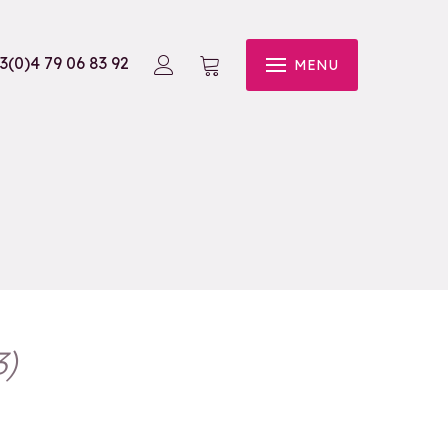
3(0)4 79 06 83 92
MENU
3
)