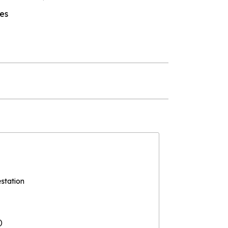
es
estation
)