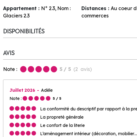
Appartement :
N°
2.3
Nom :
Distances :
Au coeur d
Glaciers 2.3
commerces
DISPONIBILITÉS
AVIS
Note :
5
/ 5
(
2
avis
)
Juillet 2026
Adèle
Note :
5
/ 5
La conformité du descriptif par rapport à la pr
La propreté générale
Le confort de la literie
L’aménagement intérieur (décoration, mobilier…