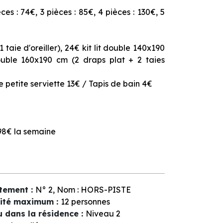
s : 74€, 3 pièces : 85€, 4 pièces : 130€, 5
1 taie d'oreiller), 24€ kit lit double 140x190
double 160x190 cm (2 draps plat + 2 taies
ne petite serviette 13€ / Tapis de bain 4€
 98€ la semaine
tement
:
N°
2
Nom :
HORS-PISTE
ité maximum
:
12 personnes
u dans la résidence
:
Niveau 2