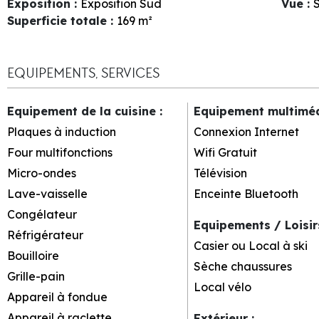
Exposition
:
Exposition Sud
Vue
:
S
Superficie totale
:
169
m²
EQUIPEMENTS, SERVICES
Equipement de la cuisine
:
Equipement multimé
Plaques à induction
Connexion Internet
Four multifonctions
Wifi Gratuit
Micro-ondes
Télévision
Lave-vaisselle
Enceinte Bluetooth
Congélateur
Equipements / Loisi
Réfrigérateur
Casier ou Local à ski
Bouilloire
Sèche chaussures
Grille-pain
Local vélo
Appareil à fondue
Appareil à raclette
Extérieur
: