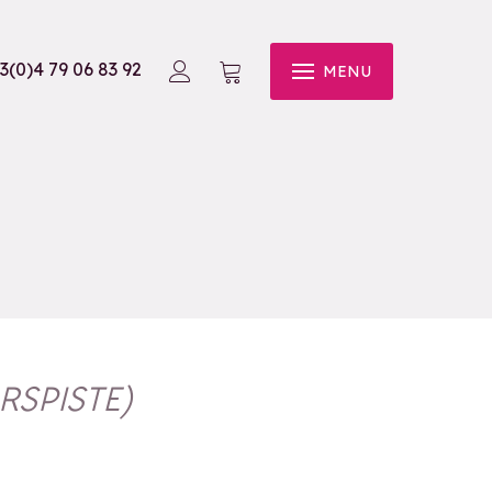
3(0)4 79 06 83 92
MENU
SPISTE
)