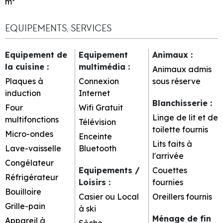
m²
EQUIPEMENTS, SERVICES
Equipement de
Equipement
Animaux
:
la cuisine
:
multimédia
:
Animaux admis
Plaques à
Connexion
sous réserve
induction
Internet
Blanchisserie
:
Four
Wifi Gratuit
Linge de lit et de
multifonctions
Télévision
toilette fournis
Micro-ondes
Enceinte
Lits faits à
Lave-vaisselle
Bluetooth
l'arrivée
Congélateur
Equipements /
Couettes
Réfrigérateur
Loisirs
:
fournies
Bouilloire
Casier ou Local
Oreillers fournis
Grille-pain
à ski
Ménage de fin
Appareil à
Sèche