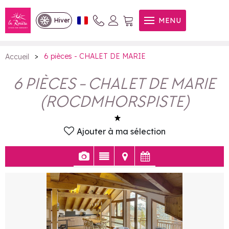
6 pièces - CHALET DE MARIE
MENU
Hiver
>
6 pièces - CHALET DE MARIE
Accueil
6 PIÈCES - CHALET DE MARIE
(
ROCDMHORSPISTE
)
Ajouter à ma sélection