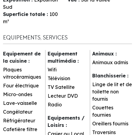
Sud
Superficie totale
:
100
m²
EQUIPEMENTS, SERVICES
Equipement de
Equipement
Animaux
:
la cuisine
:
multimédia
:
Animaux admis
Plaques
Wifi
Blanchisserie
:
vitrocéramiques
Télévision
Linge de lit et de
Four électrique
TV Satellite
toilette non
Micro-ondes
Lecteur DVD
fournis
Lave-vaisselle
Radio
Couettes
Congélateur
fournies
Equipements /
Réfrigérateur
Oreillers fournis
Loisirs
:
Cafetière filtre
Traversins
Casier ou Local