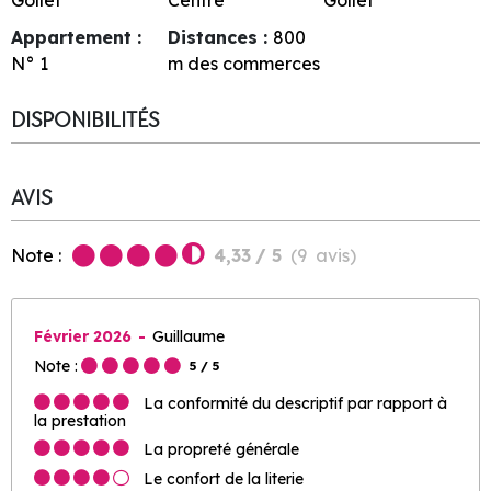
Appartement :
Distances :
800
N°
1
m des commerces
DISPONIBILITÉS
AVIS
Note :
4,33
/ 5
(
9
avis
)
Février 2026
Guillaume
Note :
5
/ 5
La conformité du descriptif par rapport à
la prestation
La propreté générale
Le confort de la literie