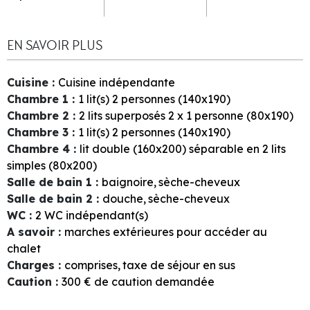
EN SAVOIR PLUS
Cuisine
:
Cuisine indépendante
Chambre 1
:
1
lit(s) 2 personnes (140x190)
Chambre 2
:
2
lits superposés 2 x 1 personne (80x190)
Chambre 3
:
1
lit(s) 2 personnes (140x190)
Chambre 4
:
lit double (160x200) séparable en 2 lits
simples (80x200)
Salle de bain 1
:
baignoire
sèche-cheveux
Salle de bain 2
:
douche
sèche-cheveux
WC
:
2
WC indépendant(s)
A savoir
:
marches extérieures pour accéder au
chalet
Charges
:
comprises
taxe de séjour en sus
Caution
:
300
€ de caution demandée