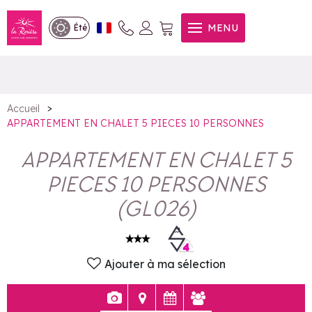
APPARTEMENT EN CHALET 5
MENU
Été
PIECES 10 PERSONNES
>
Accueil
APPARTEMENT EN CHALET 5 PIECES 10 PERSONNES
APPARTEMENT EN CHALET 5
PIECES 10 PERSONNES
(
GL026
)
Ajouter à ma sélection