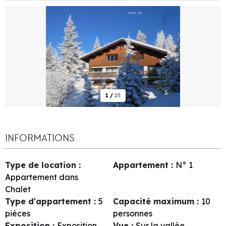
1
/
25
INFORMATIONS
Type de location
:
Appartement
:
N°
1
Appartement dans
Chalet
Type d'appartement
:
5
Capacité maximum
:
10
pièces
personnes
Exposition
:
Exposition
Vue
:
Sur la vallée