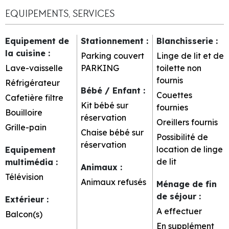
EQUIPEMENTS, SERVICES
Equipement de
Stationnement
:
Blanchisserie
:
la cuisine
:
Parking couvert
Linge de lit et de
Lave-vaisselle
PARKING
toilette non
fournis
Réfrigérateur
Bébé / Enfant
:
Couettes
Cafetière filtre
Kit bébé sur
fournies
Bouilloire
réservation
Oreillers fournis
Grille-pain
Chaise bébé sur
Possibilité de
réservation
location de linge
Equipement
de lit
multimédia
:
Animaux
:
Télévision
Animaux refusés
Ménage de fin
de séjour
:
Extérieur
:
A effectuer
Balcon(s)
En supplément