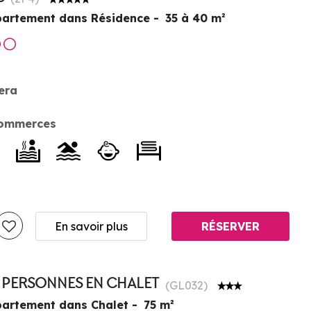
artement dans Résidence
35 à 40
m²
era
commerces
En savoir plus
RÉSERVER
7 PERSONNES EN CHALET
(
GL032
)
artement dans Chalet
75
m²