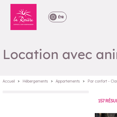
Été
Location avec an
>
>
>
Accueil
Hébergements
Appartements
Par confort - Cl
157
RÉSU