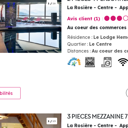
1
/
16
La Rosière - Centre
App
Avis client
(1)
Au coeur des commerces
Résidence :
Le Lodge Hem
Quartier :
Le Centre
Distances :
Au coeur des 
bilités
3 PIECES MEZZANINE 
1
/
13
La Rosière - Centre
App