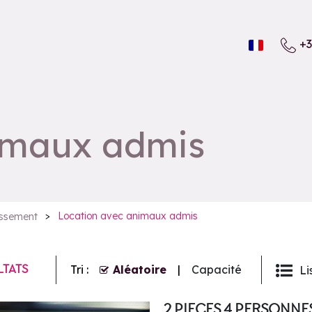
+3
imaux admis
>
Location avec animaux admis
assement
LTATS
Tri :
Aléatoire
Capacité
Li
2 PIECES 4 PERSONNE