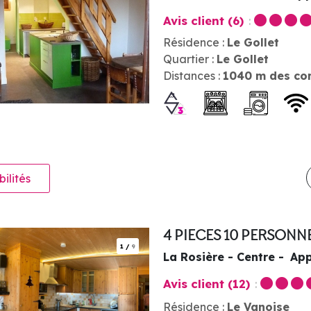
Avis client
(6)
Résidence :
Le Gollet
Quartier :
Le Gollet
Distances :
1040
m des co
bilités
4 PIECES 10 PERSONN
1
/
9
La Rosière - Centre
App
Avis client
(12)
Résidence :
Le Vanoise