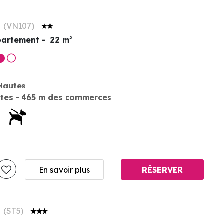
S
(
VN107
)
artement
22
m²
Hautes
stes
465
m des commerces
En savoir plus
RÉSERVER
S
(
ST5
)