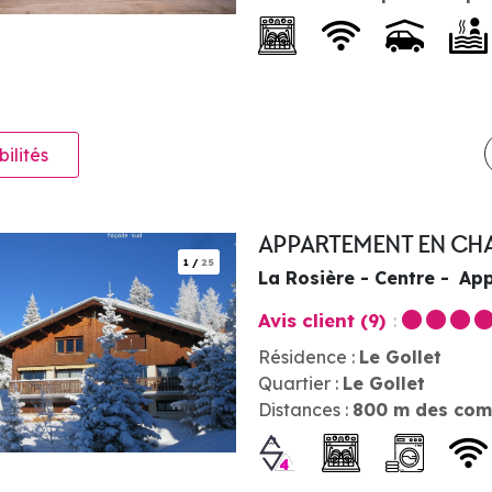
bilités
APPARTEMENT EN CHA
1
/
25
La Rosière - Centre
App
Avis client
(9)
Résidence :
Le Gollet
Quartier :
Le Gollet
Distances :
800
m des com