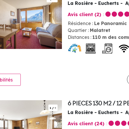
La Rosière - Eucherts
A
Avis client
(2)
Résidence :
Le Panoramic
Quartier :
Malatret
Distances :
110
m des com
bilités
6 PIECES 130 M2 / 12
1
/
9
La Rosière - Eucherts
A
Avis client
(24)