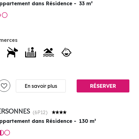
ppartement dans Résidence
33
m²
merces
En savoir plus
RÉSERVER
 PERSONNES
(
6P12
)
ppartement dans Résidence
130
m²