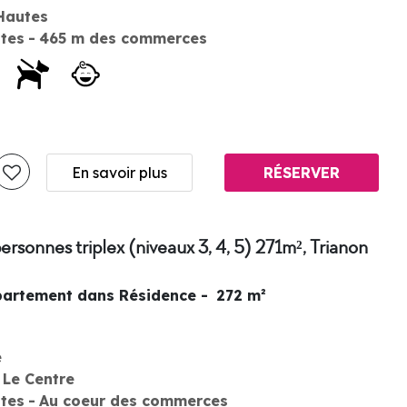
Hautes
stes
465
m des commerces
En savoir plus
RÉSERVER
ersonnes triplex (niveaux 3, 4, 5) 271m², Trianon
artement dans Résidence
272
m²
e
Le Centre
stes
Au coeur des commerces