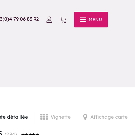
3(0)4 79 06 83 92
MENU
ste détaillée
Vignette
Affichage carte
S
(
2P4
)