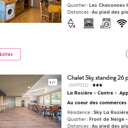
Quartier :
Les Chavonnes 
Distances :
Au pied des pi
bilités
Chalet Sky, standing 26 p
1
/
7
(
AVP011
)
La Rosière - Centre
App
Au coeur des commerces
Résidence :
Sky La Rosièr
Quartier :
Front de Neige
Distances :
Au pied des pi