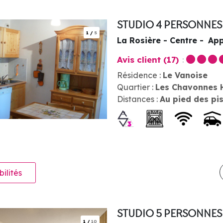
STUDIO 4 PERSONNE
1
/
5
La Rosière - Centre
App
Avis client
(17)
Résidence :
Le Vanoise
Quartier :
Les Chavonnes 
Distances :
Au pied des pi
bilités
STUDIO 5 PERSONNE
1
/
10