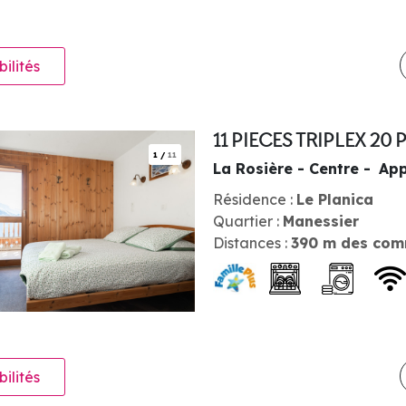
bilités
11 PIECES TRIPLEX 2
1
/
11
La Rosière - Centre
App
Résidence :
Le Planica
Quartier :
Manessier
Distances :
390
m des com
bilités