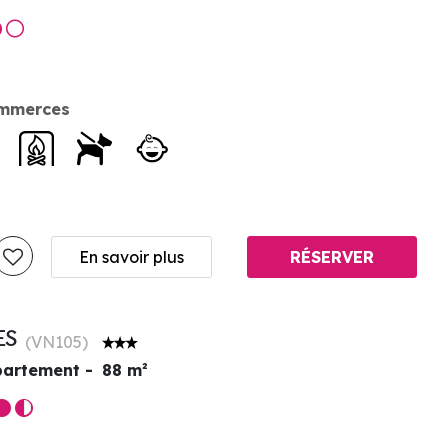
mmerces
En savoir plus
RÉSERVER
ES
(
VN105
)
artement
88
m²